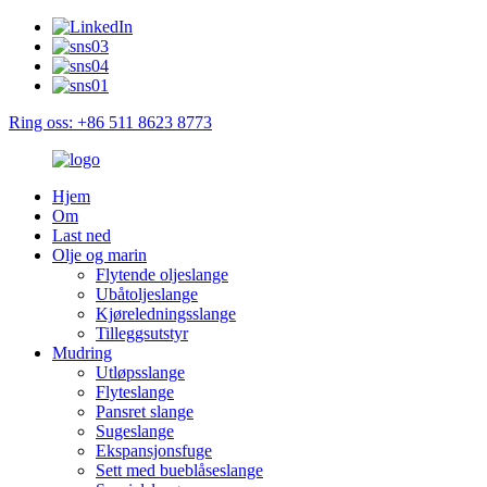
Ring oss: +86 511 8623 8773
Hjem
Om
Last ned
Olje og marin
Flytende oljeslange
Ubåtoljeslange
Kjøreledningsslange
Tilleggsutstyr
Mudring
Utløpsslange
Flyteslange
Pansret slange
Sugeslange
Ekspansjonsfuge
Sett med bueblåseslange