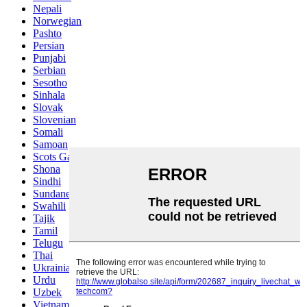
Nepali
Norwegian
Pashto
Persian
Punjabi
Serbian
Sesotho
Sinhala
Slovak
Slovenian
Somali
Samoan
Scots Gaelic
Shona
Sindhi
Sundanese
Swahili
Tajik
Tamil
Telugu
Thai
Ukrainian
Urdu
Uzbek
Vietnamese