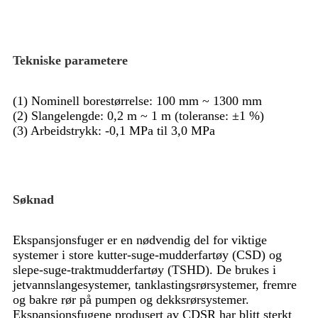
Tekniske parametere
(1) Nominell borestørrelse: 100 mm ~ 1300 mm
(2) Slangelengde: 0,2 m ~ 1 m (toleranse: ±1 %)
(3) Arbeidstrykk: -0,1 MPa til 3,0 MPa
Søknad
Ekspansjonsfuger er en nødvendig del for viktige
systemer i store kutter-suge-mudderfartøy (CSD) og
slepe-suge-traktmudderfartøy (TSHD). De brukes i
jetvannslangesystemer, tanklastingsrørsystemer, fremre
og bakre rør på pumpen og dekksrørsystemer.
Ekspansjonsfugene produsert av CDSR har blitt sterkt