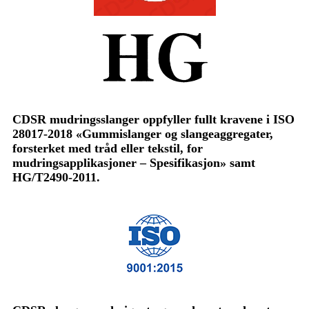
CDSR mudringsslanger oppfyller fullt kravene i ISO
28017-2018 «Gummislanger og slangeaggregater,
forsterket med tråd eller tekstil, for
mudringsapplikasjoner – Spesifikasjon» samt
HG/T2490-2011.