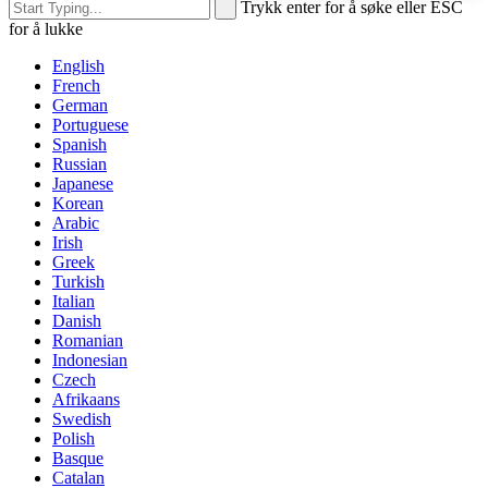
Trykk enter for å søke eller ESC
for å lukke
English
French
German
Portuguese
Spanish
Russian
Japanese
Korean
Arabic
Irish
Greek
Turkish
Italian
Danish
Romanian
Indonesian
Czech
Afrikaans
Swedish
Polish
Basque
Catalan