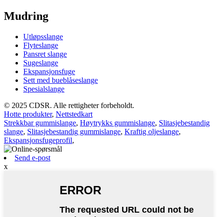
Mudring
Utløpsslange
Flyteslange
Pansret slange
Sugeslange
Ekspansjonsfuge
Sett med bueblåseslange
Spesialslange
© 2025 CDSR. Alle rettigheter forbeholdt.
Hotte produkter
,
Nettstedkart
Strekkbar gummislange
,
Høytrykks gummislange
,
Slitasjebestandig
slange
,
Slitasjebestandig gummislange
,
Kraftig oljeslange
,
Ekspansjonsfugeprofil
,
Send e-post
x