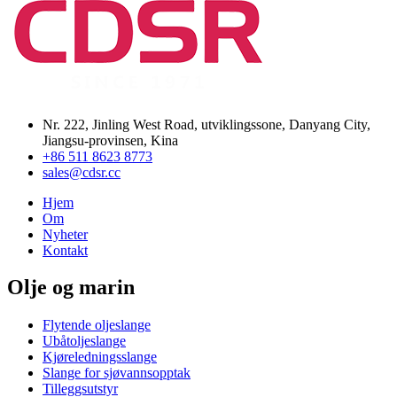
Nr. 222, Jinling West Road, utviklingssone, Danyang City,
Jiangsu-provinsen, Kina
+86 511 8623 8773
sales@cdsr.cc
Hjem
Om
Nyheter
Kontakt
Olje og marin
Flytende oljeslange
Ubåtoljeslange
Kjøreledningsslange
Slange for sjøvannsopptak
Tilleggsutstyr