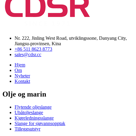
Nr. 222, Jinling West Road, utviklingssone, Danyang City,
Jiangsu-provinsen, Kina
+86 511 8623 8773
sales@cdsr.cc
Hjem
Om
Nyheter
Kontakt
Olje og marin
Flytende oljeslange
Ubåtoljeslange
Kjøreledningsslange
Slange for sjøvannsopptak
Tilleggsutstyr