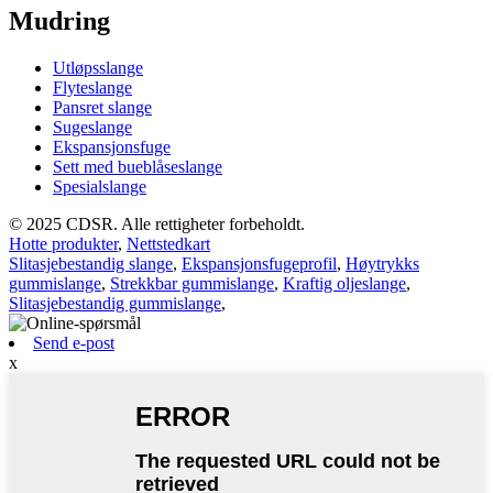
Mudring
Utløpsslange
Flyteslange
Pansret slange
Sugeslange
Ekspansjonsfuge
Sett med bueblåseslange
Spesialslange
© 2025 CDSR. Alle rettigheter forbeholdt.
Hotte produkter
,
Nettstedkart
Slitasjebestandig slange
,
Ekspansjonsfugeprofil
,
Høytrykks
gummislange
,
Strekkbar gummislange
,
Kraftig oljeslange
,
Slitasjebestandig gummislange
,
Send e-post
x