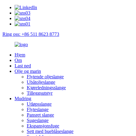
Ring oss: +86 511 8623 8773
Hjem
Om
Last ned
Olje og marin
Flytende oljeslange
Ubåtoljeslange
Kjøreledningsslange
Tilleggsutstyr
Mudring
Utløpsslange
Flyteslange
Pansret slange
Sugeslange
Ekspansjonsfuge
Sett med bueblåseslange