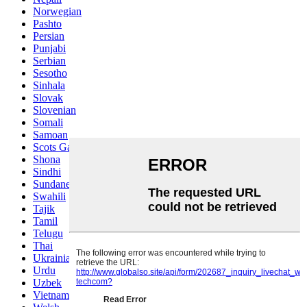
Norwegian
Pashto
Persian
Punjabi
Serbian
Sesotho
Sinhala
Slovak
Slovenian
Somali
Samoan
Scots Gaelic
Shona
Sindhi
Sundanese
Swahili
Tajik
Tamil
Telugu
Thai
Ukrainian
Urdu
Uzbek
Vietnamese